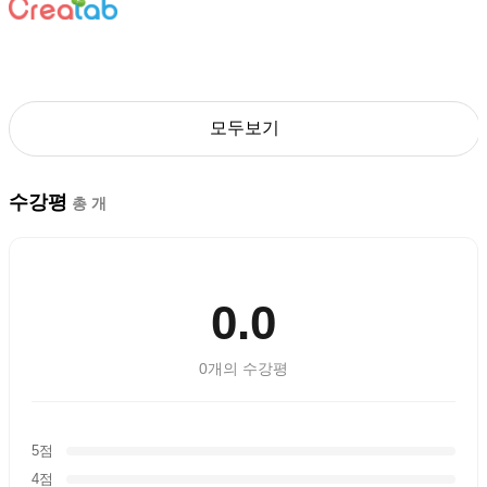
모두보기
수강평
총
개
0.0
0
개의 수강평
5점
4점