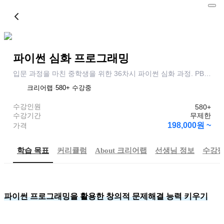
고급
파이썬 심화 프로그래밍
입문 과정을 마친 중학생을 위한 36차시 파이썬 심화 과정. PBL
프로젝트로 실생활 문제를 해결하며 컴퓨팅 사고력을 완성합니
크리어랩
·
580+
수강중
다.
수강인원
580+
수강기간
무제한
198,000원 ~
가격
학습 목표
커리큘럼
About
크리어랩
선생님 정보
수강
파이썬 프로그래밍을 활용한 창의적 문제해결 능력 키우기