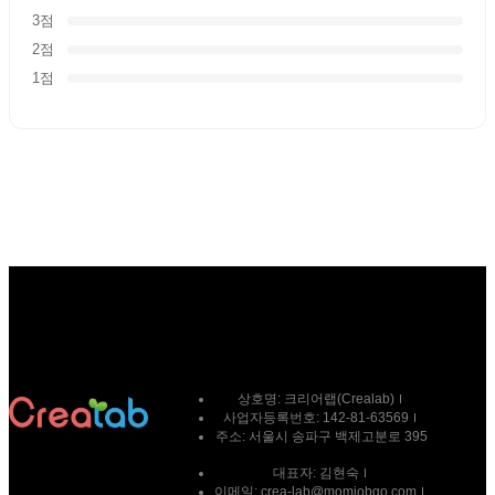
3점
2점
1점
상호명:
크리어랩(Crealab)
사업자등록번호:
142-81-63569
주소:
서울시 송파구 백제고분로 395
대표자:
김현숙
이메일:
crea-lab@momjobgo.com