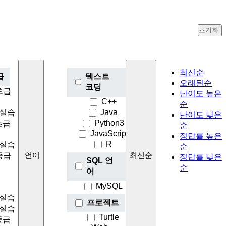
초기화
최신순
급
텍스트
오래된순
코딩
 초급
난이도 높은
C++
순
2 실습
Java
난이도 낮은
Python3
 초급
순
JavaScript
정답률 높은
R
4 실습
순
 중급
언어
최신순
정답률 낮은
SQL 언
순
어
MySQL
6 실습
프로젝트
7 실습
Turtle
 중급