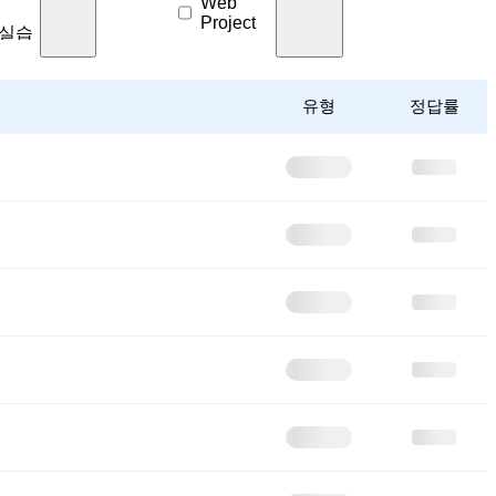
Web
Project
9 실습
0 실습
유형
정답률