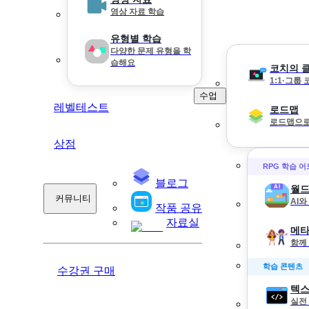
영상 자료 학습
유형별 학습
다양한 문제 유형을 학
습해요
코치의 
1:1·그룹
수업
레벨테스트
로드맵
로드맵으로
상점
RPG 학습 
블로그
월드
커뮤니티
AI
작품 공유
자료실
메타
함께
학습 콘텐츠
수강권 구매
텍스
실전