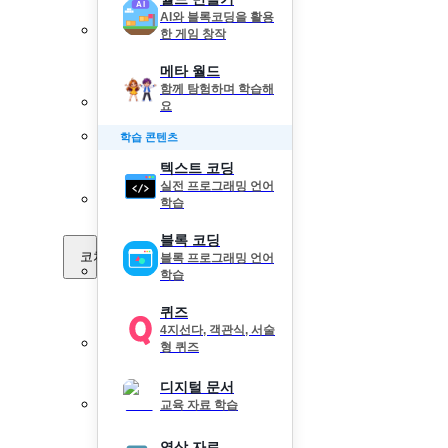
AI와 블록코딩을 활용
한 게임 창작
메타 월드
함께 탐험하며 학습해
요
학습 콘텐츠
텍스트 코딩
실전 프로그래밍 언어
학습
블록 코딩
코치 Pick
블록 프로그래밍 언어
학습
퀴즈
4지선다, 객관식, 서술
형 퀴즈
디지털 문서
교육 자료 학습
영상 자료