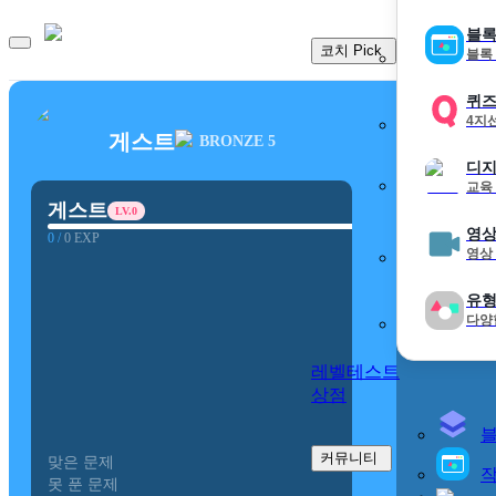
블록
코치 Pick
블록
퀴
4지
게스트
BRONZE 5
디지
교육
게스트
LV.
0
영상
0
/
0
EXP
영상
유형
다양
레벨테스트
상점
커뮤니티
맞은 문제
0
작
못 푼 문제
0