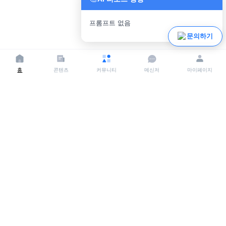
프롬프트 없음
파일 업로드
문의하기
홈
콘텐츠
커뮤니티
메신저
마이페이지
상호명:
크리어랩(Crealab)
사업자등록번호:
142-81-63569
주소:
서울시 송파구 백제고분로 395
대표자:
김현숙
이메일:
crea-lab@momjobgo.com
전화:
070-5158-1377
상호명: 주식회사 에듀이엔브이