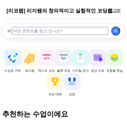
[리코랩] 리지쌤의 창의적이고 실험적인 코딩랩
로그인
수강권 구매
로드맵
텍스트 코딩
블록 코딩
디지털 문서
영상 자료
유형별 학습
코딩 대회
상점
추천하는 수업이에요
난이도:
입문
난이도:
고급