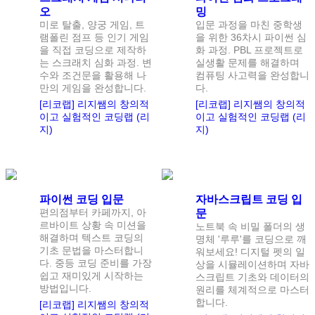
오
밍
미로 탈출, 양궁 게임, 트
입문 과정을 마친 중학생
램폴린 점프 등 인기 게임
을 위한 36차시 파이썬 심
을 직접 코딩으로 제작하
화 과정. PBL 프로젝트로
는 스크래치 심화 과정. 변
실생활 문제를 해결하며
수와 조건문을 활용해 나
컴퓨팅 사고력을 완성합니
만의 게임을 완성합니다.
다.
[리코랩] 리지쌤의 창의적
[리코랩] 리지쌤의 창의적
이고 실험적인 코딩랩 (리
이고 실험적인 코딩랩 (리
지)
지)
정원
1
명
정원
1
명
파이썬 코딩 입문
자바스크립트 코딩 입
편의점부터 카페까지, 아
문
르바이트 상황 속 미션을
노트북 속 비밀 폴더의 생
해결하며 텍스트 코딩의
명체 '루루'를 코딩으로 깨
기초 문법을 마스터합니
워보세요! 디지털 펫의 일
다. 중등 코딩 준비를 가장
상을 시뮬레이션하며 자바
쉽고 재미있게 시작하는
스크립트 기초와 데이터의
방법입니다.
원리를 체계적으로 마스터
합니다.
[리코랩] 리지쌤의 창의적