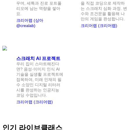
우며, 세특과 진로 포트폴
을 직접 코딩으로 제작하
리오에 남는 역량을 쌓아
는 스크래치 심화 과정. 변
요.
수와 조건문을 활용해 나
만의 게임을 완성합니다.
크리어랩 (상아
@crealab)
크리어랩 (크리어랩)
난이도:
초급
스크래치 AI 프로젝트
우리 집이 스마트해진다
면? 음성·이미지 인식 AI
기술을 실생활 프로젝트에
접목하여, 미래 인재의 필
수 소양인 디지털 리터러
시를 완성하는 인공지능
코딩 수업입니다.
크리어랩 (크리어랩)
인기 라이브클래스