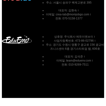
주소:
서울시 송파구 백제고분로 395
대표자:
김현숙
이메일:
crea-lab@momjobgo.com
전화:
070-5158-1377
상호명: 주식회사 에듀이엔브이
사업자등록번호: 473-86-02796
주소: 경기도 수원시 영통구 광교로 156 광교비
즈니스센터 6층 경기스타트업 랩, 606호
대표자: 김석준
이메일: team@eduenv.com
전화: 010-9269-7511