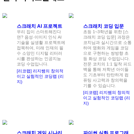
정원
1
명
정원
1
명
스크래치 AI 프로젝트
스크래치 코딩 입문
우리 집이 스마트해진다
초등 1~3학년을 위한 [스
면? 음성·이미지 인식 AI
크래치 코딩 입문] 과정은
기술을 실생활 프로젝트에
코치님과 실시간으로 소통
접목하여, 미래 인재의 필
하며 명화와 게임을 코딩
수 소양인 디지털 리터러
으로 구현하는 쌍방향 초
시를 완성하는 인공지능
등 화상 코딩 수업입니다.
코딩 수업입니다.
전문 코치의 1:1 밀착 피드
백을 통해 저학년 아이들
[리코랩] 리지쌤의 창의적
도 기초부터 탄탄하게 컴
이고 실험적인 코딩랩 (리
퓨팅 사고력과 창의력을
지)
기를 수 있습니다.
[리코랩] 리지쌤의 창의적
이고 실험적인 코딩랩 (리
지)
정원
1
명
정원
1
명
스크래치 게임 시나리
파이썬 심화 프로그래