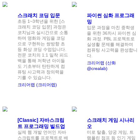
입문 추천
스크래치 코딩 입문
파이썬 심화 프로그래
초등 1~3학년을 위한 [스
밍
크래치 코딩 입문] 과정은
입문 과정을 마친 중학생
코치님과 실시간으로 소통
을 위한 36차시 파이썬 심
하며 명화와 게임을 코딩
화 과정. PBL 프로젝트로
으로 구현하는 쌍방향 초
실생활 문제를 해결하며
등 화상 코딩 수업입니다.
컴퓨팅 사고력을 완성합니
전문 코치의 1:1 밀착 피드
다.
백을 통해 저학년 아이들
크리어랩 (산화
도 기초부터 탄탄하게 컴
@crealab)
퓨팅 사고력과 창의력을
기를 수 있습니다.
크리어랩 (크리어랩)
난이도:
고급
난이도:
초급
[Classic] 자바스크립
스크래치 게임 시나리
트 프로그래밍 빌드업
오
실제 웹 개발 언어인 자바
미로 탈출, 양궁 게임, 트
스크립트를 프로젝트로 배
램폴린 점프 등 인기 게임